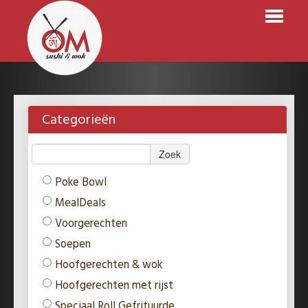
HOME
BESTELLEN
Categorieën
MENU
Zoek
RESERVATIES
Poke Bowl
LOGIN
MealDeals
CONTACT
Voorgerechten
Soepen
Hoofgerechten & wok
Hoofgerechten met rijst
Speciaal Roll Gefrituurde